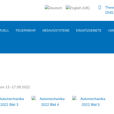
Theod
2545
TUELL
FEUERWEHR
ABSAUGSYSTEME
EINSATZGEBIETE
UM
vom 13.-17.09.2022