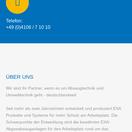
Telefon:
+49 (0)4106 / 7 10 10
ÜBER UNS
Wir sind Ihr Partner, wenn es um Absaugtechnik und
Umwelttechnik geht - deutschlandweit.
Seit mehr als zwei Jahrzehnten entwickelt und produziert EXA
Produkte und Systeme für mehr Schutz am Arbeitsplatz. Die
Schwerpunkte der Entwicklung sind die bewährten EXA-
Abgasabsauganlagen für den Arbeitsplatz rund um das