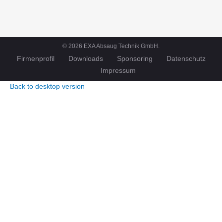
©
2026
EXA Absaug Technik GmbH.
Firmenprofil
Downloads
Sponsoring
Datenschutz
Impressum
Back to desktop version